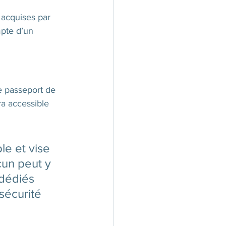
acquises par 
mpte d’un 
e passeport de 
ra accessible 
le et vise 
cun peut y 
 dédiés 
sécurité 