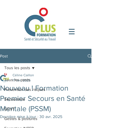
Post
Tous les posts
Céline Caillon
Tous les posts
17 avr. 2025
Nouveau ! Formation
Prévention des risques
Premier Secours en Santé
Secourisme
Mentale (PSSM)
QCVT
Dernière mise à jour :
30 avr. 2025
Gestes & postures