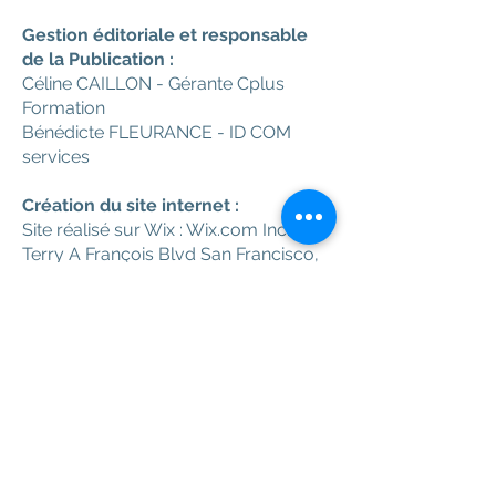
Gestion éditoriale et responsable
de la Publication :
Céline CAILLON - Gérante Cplus
Formation
Bénédicte FLEURANCE - ID COM
services
Création du site internet :
Site réalisé sur Wix : Wix.com Inc. 500
Terry A François Blvd San Francisco,
CA 94158
Hébergement :
OVH : 2 rue Kellermann – 59100
Roubaix – France
Crédits photos :
Fotolia -
Adobe Stock -
EnzoPack -
Photographic