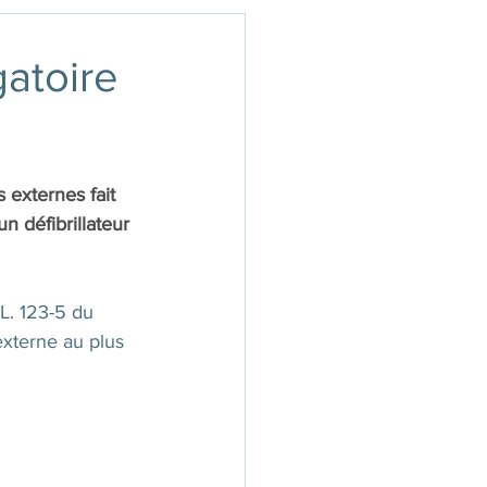
gatoire
s externes fait 
n défibrillateur 
L. 123-5 du 
 externe au plus 