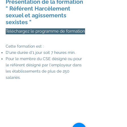
Présentation de la formation
" Référent Harcèlement
sexuel et agissements
sexistes "
Téléchargez le programme de formation
Cette formation est :
D'une durée d'1 jour soit 7 heures min.
Pour le membre du CSE désigné ou pour
le référent désigné par l'employeur dans
les établissements de plus de 250
salariés.
RAPPEL :
Seuls les organismes de
formation
habilités par la DREETS
et la
Préfecture de la région,
peuvent proposer cette formation.
Cplus Formation est habilité depuis le 5