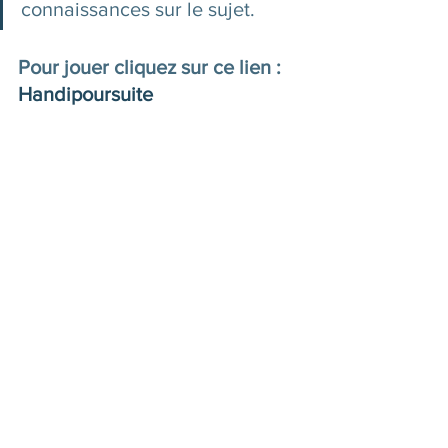
connaissances sur le sujet. 
Pour jouer cliquez sur ce lien : 
Handipoursuite