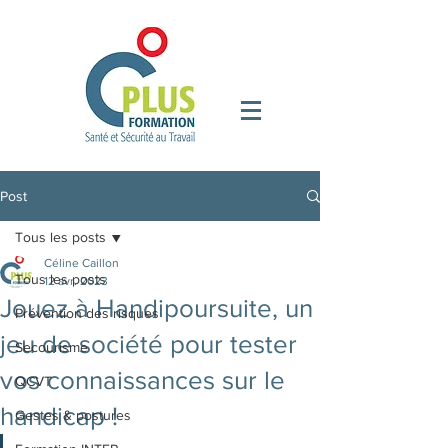
Post
Tous les posts
Céline Caillon
Tous les posts
12 avr. 2023
Jouez à Handipoursuite, un
Prévention des risques
jeu de société pour tester
Secourisme
vos connaissances sur le
QCVT
handicap !
Gestes & postures