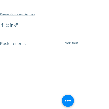
Prévention des risques
Voir tout
Posts récents